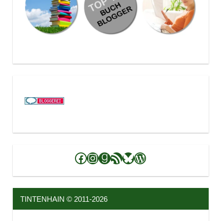
Facebook
Instagram
Goodreads
RSS-Feed
Bluesky
WordPress
TINTENHAIN © 2011-2026