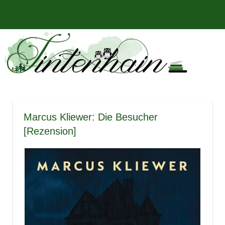
Zum
Bücher,
MENÜ
Inhalt
Tintenhain
Rezensionen
springen
und
–
mehr
Der
Buchblog
Marcus Kliewer: Die Besucher
[Rezension]