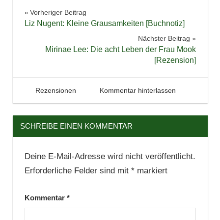
Belletristik
Beitragsnavigation
Vorheriger Beitrag
Buch
Liz Nugent: Kleine Grausamkeiten [Buchnotiz]
Buchbesprechung
Nächster Beitrag
Buchblog
Mirinae Lee: Die acht Leben der Frau Mook
[Rezension]
Buchempfehlung
Bücher
Horror
4. Januar 2026
Tintenhain
Rezensionen
Kommentar hinterlassen
Lesen
Literatur
SCHREIBE EINEN KOMMENTAR
Rezension
Roman
Deine E-Mail-Adresse wird nicht veröffentlicht.
Spannung
Erforderliche Felder sind mit
*
markiert
Kommentar
*