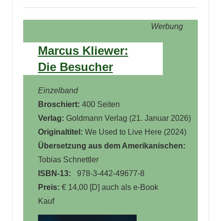
Werbung
Marcus Kliewer:
Die Besucher
Einzelband
Broschiert:
400 Seiten
Verlag:
Goldmann Verlag
(
21. Januar 2026
)
Originaltitel:
We Used to Live Here (2024)
Übersetzung aus dem Amerikanischen:
Tobias Schnettler
ISBN-13:
‎
978-3-442-49677-8
Preis:
€ 14,00 [D] auch als e-Book
Kauf