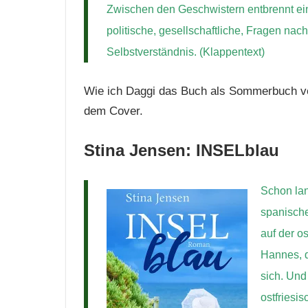
Zwischen den Geschwistern entbrennt ein e
politische, gesellschaftliche, Fragen na
Selbstverständnis. (Klappentext)
Wie ich Daggi das Buch als Sommerbuch ver
dem Cover.
Stina Jensen: INSELblau
Schon lan
spanische
auf der o
Hannes, d
sich. Und
ostfriesis