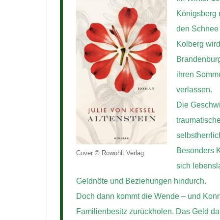
Königsberg n
den Schnee –
Kolberg wird
Brandenburg
ihren Sommer
verlassen.
Die Geschwis
traumatische
selbstherrl
Besonders K
Cover © Rowohlt Verlag
sich lebensl
Geldnöte und Beziehungen hindurch.
Doch dann kommt die Wende – und Konni w
Familienbesitz zurückholen. Das Geld daf