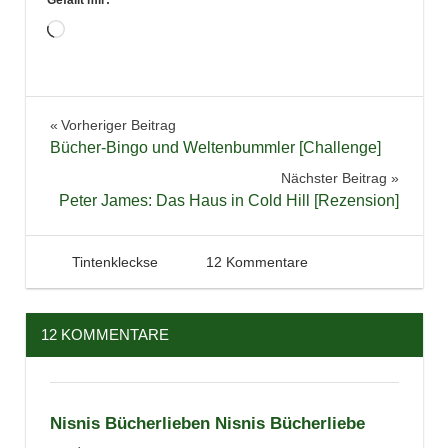
Gefällt mir:
Wird
geladen …
Bücher
Beitragsnavigation
Vorheriger Beitrag
challenge
Bücher-Bingo und Weltenbummler [Challenge]
Lesen
Nächster Beitrag
Literatur
Peter James: Das Haus in Cold Hill [Rezension]
Statistik
2. Januar 2018
Tintenhain
Tintenkleckse
12 Kommentare
12 KOMMENTARE
Nisnis Bücherlieben Nisnis Bücherliebe