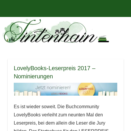
Zum
Bücher,
MENÜ
Inhalt
Tintenhain
Rezensionen
springen
und
–
mehr
Der
Buchblog
LovelyBooks-Leserpreis 2017 –
Nominierungen
Es ist wieder soweit. Die Buchcommunity
LovelyBooks verleiht zum neunten Mal den
Leserpreis, bei dem allein die Leser die Jury