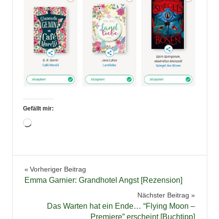
Gefällt mir:
Wird
geladen …
Leserpreis
Beitragsnavigation
Vorheriger Beitrag
lovelybooks
Emma Garnier: Grandhotel Angst [Rezension]
Nächster Beitrag
Das Warten hat ein Ende… “Flying Moon –
Premiere” erscheint [Buchtipp]