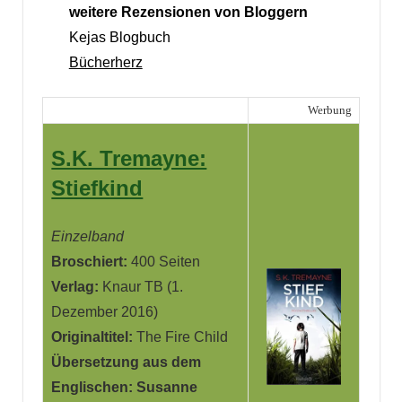
weitere Rezensionen von Bloggern
Kejas Blogbuch
Bücherherz
Werbung
S.K. Tremayne:
Stiefkind
Einzelban
d
Broschiert:
400 Seiten
Verlag:
Knaur TB (1.
Dezember 2016)
Originaltitel:
The Fire Child
Übersetzung aus dem
Englischen: Susanne