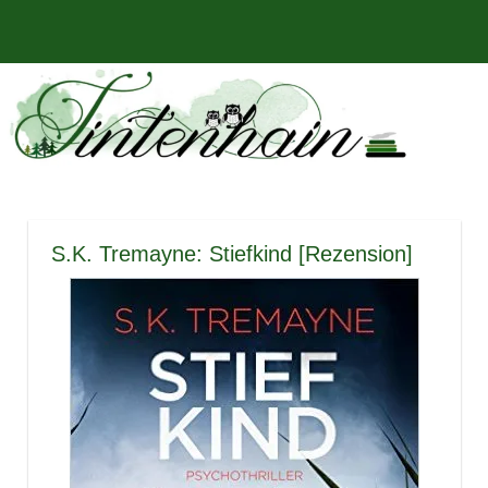
Zum
Bücher,
MENÜ
Inhalt
Tintenhain
Rezensionen
springen
und
–
mehr
Der
Buchblog
S.K. Tremayne: Stiefkind [Rezension]