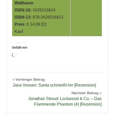
Wallbaum
ISBN-10:
3426516624
ISBN-13:
978-3426516621
Preis:
€ 14,99 [D]
Kauf
Gefällt mir:
Wird
geladen …
Bücher
Beitragsnavigation
Vorheriger Beitrag
Literatur
Jana Voosen: Santa schmeißt hin [Rezension]
Mystery
Nächster Beitrag
Spannung
Jonathan Stroud: Lockwood & Co. – Das
Flammende Phantom (4) [Rezension]
Thriller