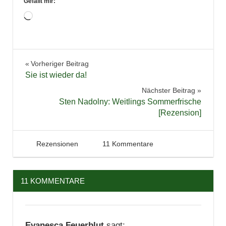
Gefällt mir:
Wird
geladen …
Bücher
Beitragsnavigation
Vorheriger Beitrag
Buchschätzer
Sie ist wieder da!
Historisch
Nächster Beitrag
Lesen
Sten Nadolny: Weitlings Sommerfrische
[Rezension]
Literatur
Märchen
Rezension
23. Juni 2013
Tintenhain
Rezensionen
11 Kommentare
11 KOMMENTARE
Evanesca Feuerblut
sagt: