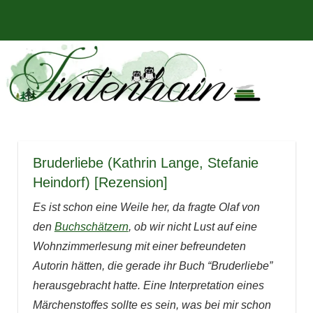
Zum
Bücher,
MENÜ
Inhalt
Tintenhain
Rezensionen
springen
und
–
mehr
Der
Buchblog
Bruderliebe (Kathrin Lange, Stefanie
Heindorf) [Rezension]
Es ist schon eine Weile her, da fragte Olaf von
den
Buchschätzern
, ob wir nicht Lust auf eine
Wohnzimmerlesung mit einer befreundeten
Autorin hätten, die gerade ihr Buch “Bruderliebe”
herausgebracht hatte. Eine Interpretation eines
Märchenstoffes sollte es sein, was bei mir schon