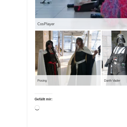
CosPlayer
Posing
Darth Vader
Gefällt mir:
Wird
geladen …