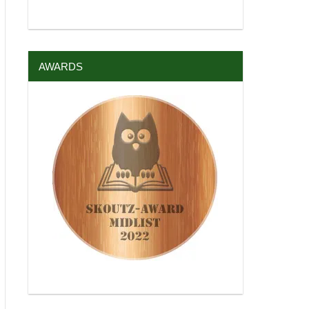
AWARDS
Bernd Perplies liest aus “Im Schatten des Mondkaisers”