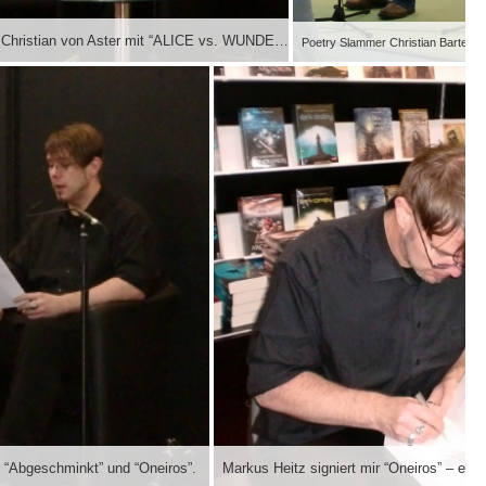
Christian von Aster mit “ALICE vs. WUNDERLAND – eine Pubertätsdramödie.” Herrliche Lesung. Hoffentlich gibt es das mal als Hörbuch.
 “Abgeschminkt” und “Oneiros”.