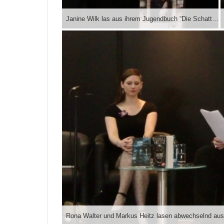
Janine Wilk las aus ihrem Jugendbuch “Die Schattenträumerin”
Rona Walter und Markus Heitz lasen abwechselnd aus