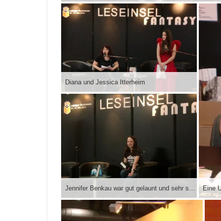
Diana und Jessica Itterheim
Jennifer Benkau war gut gelaunt und sehr sympathisch.
Eine U