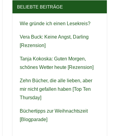
BELIEBTE BEITRÄGE
Wie gründe ich einen Lesekreis?
Vera Buck: Keine Angst, Darling
[Rezension]
verliebt”
Tanja Kokoska: Guten Morgen,
schönes Wetter heute [Rezension]
Zehn Bücher, die alle lieben, aber
mir nicht gefallen haben [Top Ten
Thursday]
Büchertipps zur Weihnachtszeit
Ganz schön voll bei Christian Berkel als er aus J.K.Rowlings “Ein plötzlicher Todesfall” liest
[Blogparade]