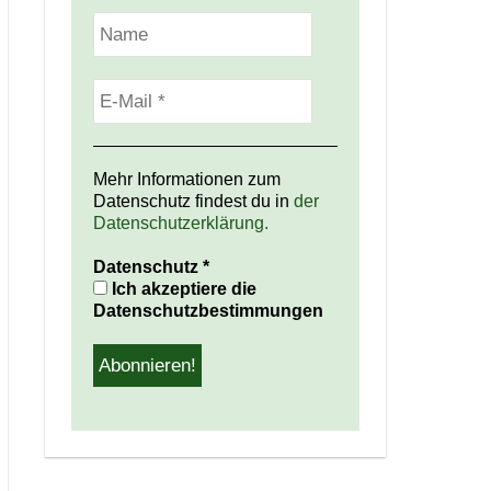
Poetry Slammer Christian Bartel hatte die Lacher auf seiner Seite
Mehr Informationen zum
Datenschutz findest du in
der
Datenschutzerklärung.
Datenschutz
*
Ich akzeptiere die
Datenschutzbestimmungen
Markus Heitz signiert mir “Oneiros” – eins meiner Highlights 2012