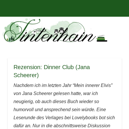
Zum
Bücher,
MENÜ
Inhalt
Tintenhain
Rezensionen
springen
und
–
mehr
Der
Buchblog
Rezension: Dinner Club (Jana
Scheerer)
Nachdem ich im letzten Jahr “Mein innerer Elvis”
von Jana Scheerer gelesen hatte, war ich
neugierig, ob auch dieses Buch wieder so
humorvoll und ansprechend sein würde. Eine
Leserunde des Verlages bei Lovelybooks bot sich
dafür an. Nur in die abschnittsweise Diskussion