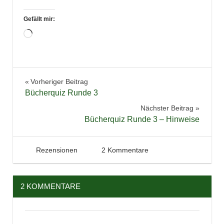
Gefällt mir:
Wird
geladen …
Bücher
Beitragsnavigation
Vorheriger Beitrag
challenge
Bücherquiz Runde 3
Jugendbuch
Nächster Beitrag
Lesen
Bücherquiz Runde 3 – Hinweise
Leserunde
Literatur
11. Februar 2013
Tintenhain
Rezensionen
2 Kommentare
lovelybooks
Neuerscheinungen
2 KOMMENTARE
Rezension