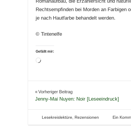
Romanaufbau, die Erzählersicht und natürl
Rechtsempfinden bei Morden an Farbigen od
je nach Hautfarbe behandelt werden.
© Tintenelfe
Gefällt mir:
Wird
geladen …
Bücher
Krimi
Beitragsnavigation
Vorheriger Beitrag
Jenny-Mai Nuyen: Noir [Leseeindruck]
Lesekreis
Lesen
Literatur
5. September 2012
Tintenhain
Lesekreislektüre
,
Rezensionen
Ein Komm
Rezension