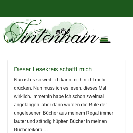
Zum
Bücher,
MENÜ
Inhalt
Tintenhain
Rezensionen
springen
und
–
mehr
Der
Buchblog
Dieser Lesekreis schafft mich…
Nun ist es so weit, ich kann mich nicht mehr
drücken. Nun muss ich es lesen, dieses Mal
wirklich. Immerhin habe ich schon zweimal
angefangen, aber dann wurden die Rufe der
ungelesenen Bücher aus meinem Regal immer
lauter und ständig hüpften Bücher in meinen
Büchereikorb …