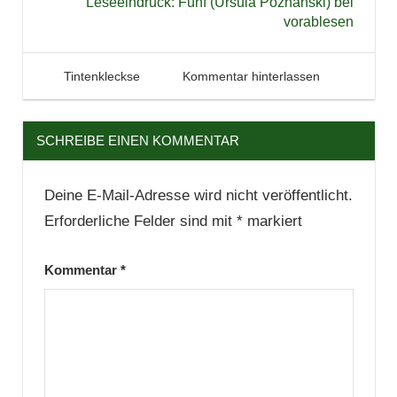
Leseeindruck: Fünf (Ursula Poznanski) bei
vorablesen
3. Januar 2012
Tintenhain
Tintenkleckse
Kommentar hinterlassen
SCHREIBE EINEN KOMMENTAR
Deine E-Mail-Adresse wird nicht veröffentlicht.
Erforderliche Felder sind mit
*
markiert
Kommentar
*