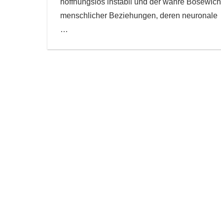
hoffnungslos instabil und der wahre Bösewich
menschlicher Beziehungen, deren neuronale
…