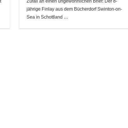
t
Zufall an einen ungewöhnlichen Brief: Der 8-
jährige Finlay aus dem Bücherdorf Swinton-on-
Sea in Schottland
…