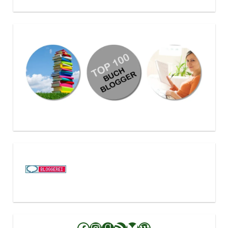
Facebook
Instagram
Goodreads
RSS-Feed
Bluesky
WordPress