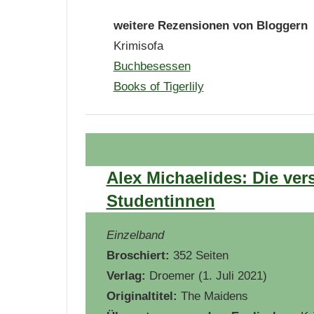
weitere Rezensionen von Bloggern
Krimisofa
Buchbesessen
Books of Tigerlily
Alex Michaelides: Die v
Studentinnen
Einzelband
Broschiert:
352 Seiten
Verlag:
Droemer (1. Juli 2021)
Originaltitel:
The Maidens