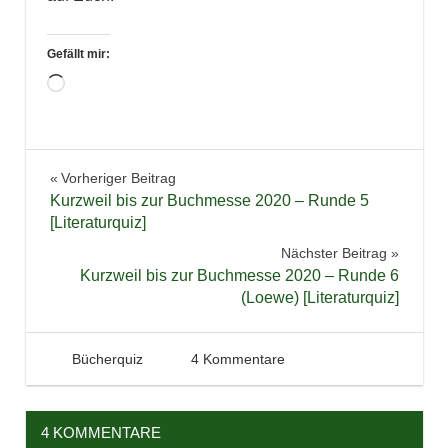
Gefällt mir:
Wird
geladen …
Bücher
Beitragsnavigation
Vorheriger Beitrag
Gewinnspiel
Kurzweil bis zur Buchmesse 2020 – Runde 5
Literaturquiz
[Literaturquiz]
Quiz
Nächster Beitrag
Kurzweil bis zur Buchmesse 2020 – Runde 6
Verlosung
(Loewe) [Literaturquiz]
2. Februar 2020
Tintenhain
Bücherquiz
4 Kommentare
4 KOMMENTARE