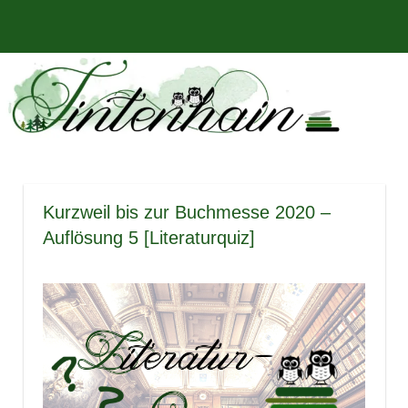
Zum
Bücher,
MENÜ
Inhalt
Tintenhain
Rezensionen
springen
und
–
mehr
Der
Buchblog
Kurzweil bis zur Buchmesse 2020 –
Auflösung 5 [Literaturquiz]