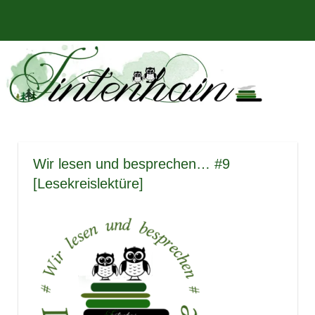
Zum
Bücher,
MENÜ
Inhalt
Tintenhain
Rezensionen
springen
und
–
mehr
Der
Buchblog
Wir lesen und besprechen… #9
[Lesekreislektüre]