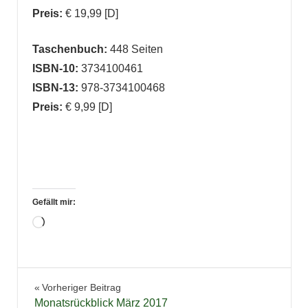
Preis:
€ 19,99 [D]
Taschenbuch:
448 Seiten
ISBN-10:
3734100461
ISBN-13:
978-3734100468
Preis:
€ 9,99 [D]
Gefällt mir:
Wird
geladen …
Bücher
Beitragsnavigation
Vorheriger Beitrag
Lesekreis
Monatsrückblick März 2017