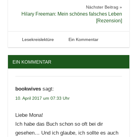
Lesen
Nächster Beitrag
Literatur
Hilary Freeman: Mein schönes falsches Leben
[Rezension]
10. April 2017
Tintenhain
Lesekreislektüre
Ein Kommentar
EIN KOMMENTAR
bookwives
sagt:
10. April 2017 um 07:33 Uhr
Liebe Mona!
Ich habe das Buch schon so oft bei dir
gesehen… Und ich glaube, ich sollte es auch