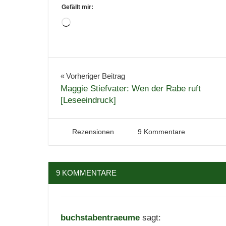
Gefällt mir:
Wird
geladen …
Beitragsnavigation
Vorheriger Beitrag
Maggie Stiefvater: Wen der Rabe ruft
[Leseeindruck]
20. September 2013
Tintenhain
Rezensionen
9 Kommentare
9 KOMMENTARE
buchstabentraeume
sagt: