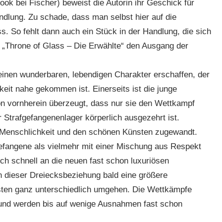
book bei Fischer) beweist die Autorin ihr Geschick für
dlung. Zu schade, dass man selbst hier auf die
s. So fehlt dann auch ein Stück in der Handlung, die sich
a „Throne of Glass – Die Erwählte“ den Ausgang der
einen wunderbaren, lebendigen Charakter erschaffen, der
eit nahe gekommen ist. Einerseits ist die junge
von vornherein überzeugt, dass nur sie den Wettkampf
Strafgefangenenlager körperlich ausgezehrt ist.
r Menschlichkeit und den schönen Künsten zugewandt.
efangene als vielmehr mit einer Mischung aus Respekt
ch schnell an die neuen fast schon luxuriösen
in dieser Dreiecksbeziehung bald eine größere
isten ganz unterschiedlich umgehen. Die Wettkämpfe
nd werden bis auf wenige Ausnahmen fast schon