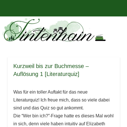
Zum
Bücher,
MENÜ
Inhalt
Tintenhain
Rezensionen
springen
und
–
mehr
Der
Buchblog
Kurzweil bis zur Buchmesse –
Auflösung 1 [Literaturquiz]
Was für ein toller Auftakt für das neue
Literaturquiz! Ich freue mich, dass so viele dabei
sind und das Quiz so gut ankommt.
Die “Wer bin ich?”-Frage hatte es dieses Mal wohl
in sich, denn viele haben intuitiv auf Elizabeth