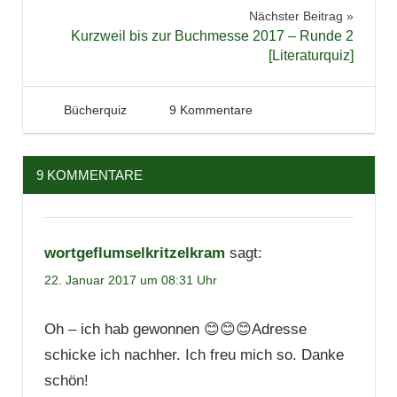
Nächster Beitrag
Kurzweil bis zur Buchmesse 2017 – Runde 2
[Literaturquiz]
22. Januar 2017
Tintenhain
Bücherquiz
9 Kommentare
9 KOMMENTARE
wortgeflumselkritzelkram
sagt:
22. Januar 2017 um 08:31 Uhr
Oh – ich hab gewonnen 😊😊😊Adresse
schicke ich nachher. Ich freu mich so. Danke
schön!