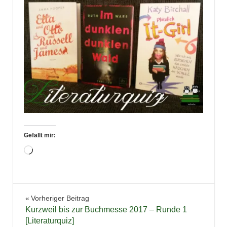
Gefällt mir:
Wird
geladen …
Literaturquiz
Beitragsnavigation
Vorheriger Beitrag
Kurzweil bis zur Buchmesse 2017 – Runde 1
[Literaturquiz]